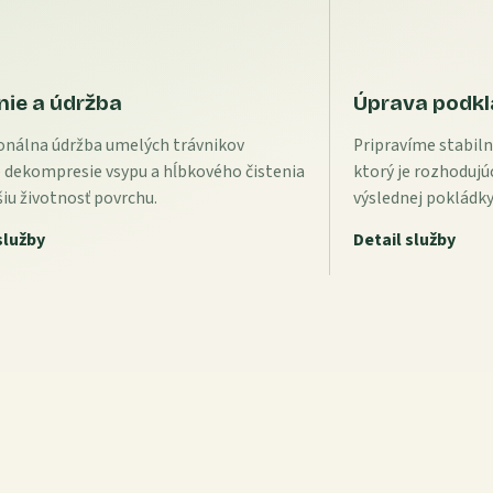
nie a údržba
Úprava podk
onálna údržba umelých trávnikov
Pripravíme stabil
 dekompresie vsypu a hĺbkového čistenia
ktorý je rozhodujúc
šiu životnosť povrchu.
výslednej pokládky
služby
Detail služby