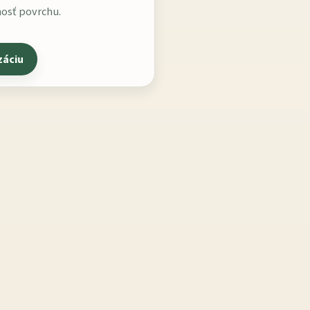
nosť povrchu.
záciu