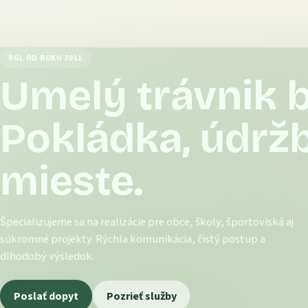
RGL OD ROKU 2011
Umelý trávnik 
Pokládka, údrž
mieste.
Špecializujeme sa na realizácie pre obce, školy, športoviská aj
súkromné projekty. Rýchla komunikácia, čistý postup a
dlhodobý výsledok.
Poslať dopyt
Pozrieť služby