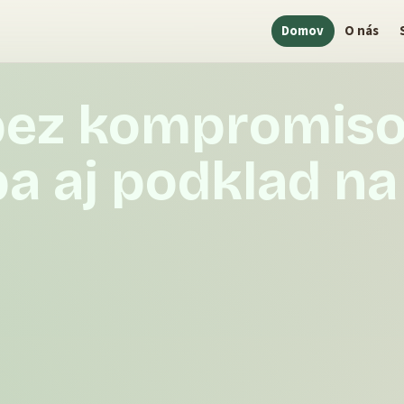
Domov
O nás
bez kompromiso
ba aj podklad n