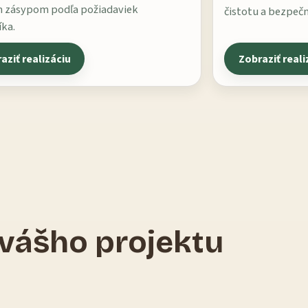
 zásypom podľa požiadaviek
čistotu a bezpeč
ka.
aziť realizáciu
Zobraziť reali
vášho projektu