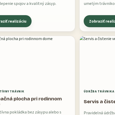
lepenie spojov a kvalitný zásyp.
umelým trávnikom
aziť realizáciu
Zobraziť reali
TÍVNY TRÁVNIK
ÚDRŽBA TRÁVNIKA
ačná plocha pri rodinnom
Servis a čist
e
ívna pokládka bez zásypu alebo s
Pravidelná údržb