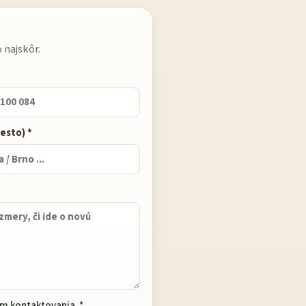
 najskôr.
esto) *
m kontaktovania. *