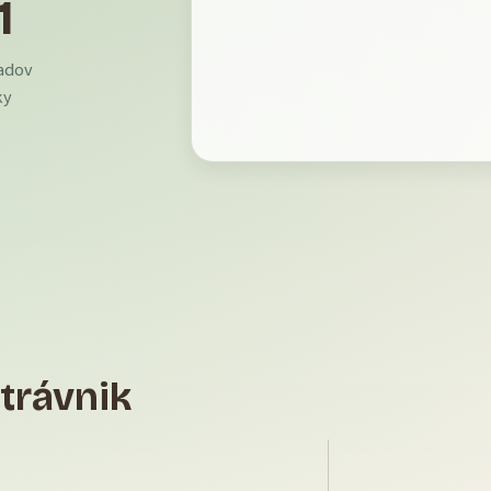
1
ladov
ky
 trávnik