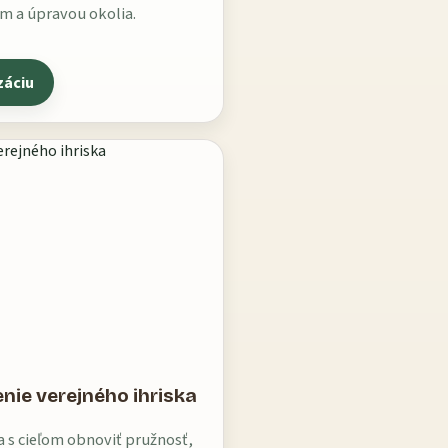
 a úpravou okolia.
záciu
enie verejného ihriska
a s cieľom obnoviť pružnosť,