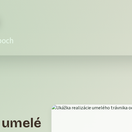
poch
e umelé