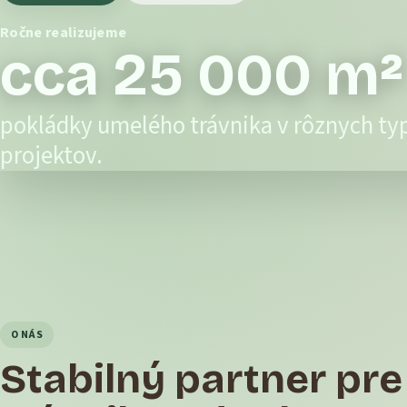
Ročne realizujeme
cca 25 000 m²
pokládky umelého trávnika v rôznych ty
projektov.
O NÁS
Stabilný partner pr