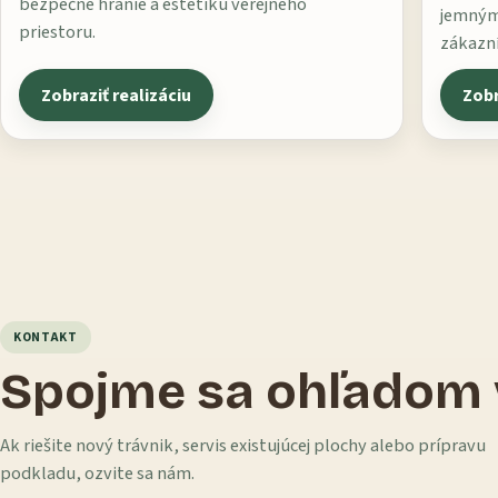
bezpečné hranie a estetiku verejného
jemným
priestoru.
zákazní
Zobraziť realizáciu
Zobr
KONTAKT
Spojme sa ohľadom 
Ak riešite nový trávnik, servis existujúcej plochy alebo prípravu
podkladu, ozvite sa nám.