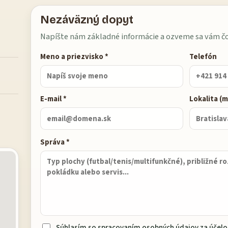
Nezáväzný dopyt
Napíšte nám základné informácie a ozveme sa vám čo
Spoločnosť
Meno a priezvisko *
Telefón
E-mail *
Lokalita (m
Správa *
Súhlasím so spracovaním osobných údajov za účelo