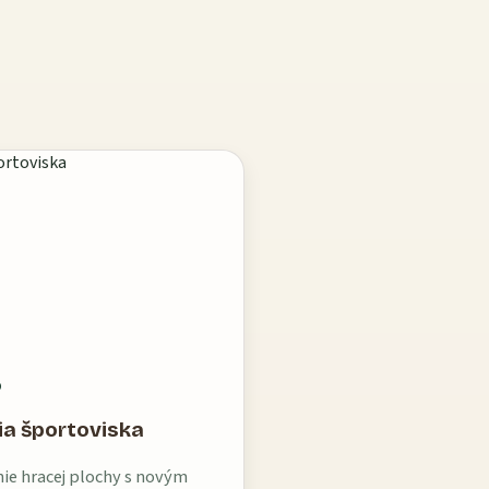
O
ia športoviska
nie hracej plochy s novým